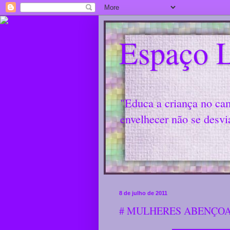
Espaço L
"Educa a criança no ca
envelhecer não se desvi
8 de julho de 2011
# MULHERES ABENÇOA