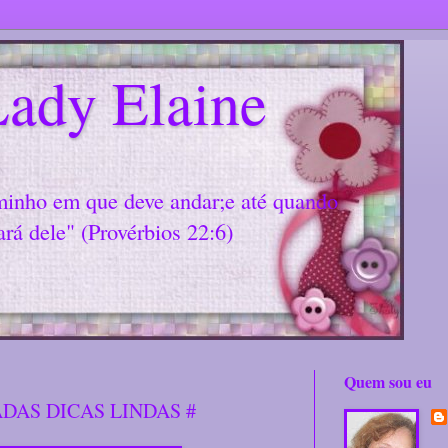
ady Elaine
minho em que deve andar;e até quando
ará dele" (Provérbios 22:6)
Quem sou eu
DAS DICAS LINDAS #