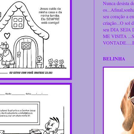
Nunca desista do
os...Afinal,sonh
seu coração a ene
criação...O sol 
seu DIA SEJ
ME VISITA ...
VONTADE.....
BELINHA