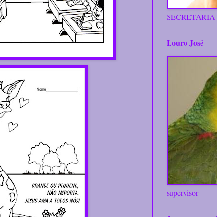
SECRETARIA
Louro José
supervisor