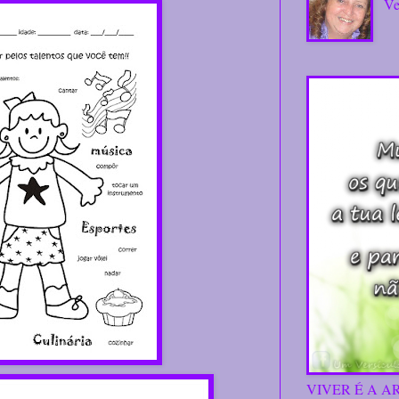
Ve
VIVER É A A