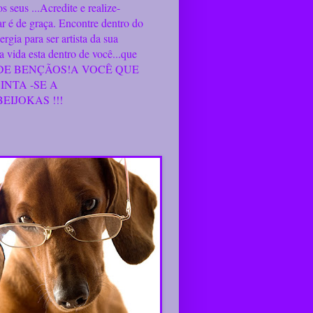
s seus ...Acredite e realize-
ar é de graça. Encontre dentro do
rgia para ser artista da sua
da vida esta dentro de você...que
A DE BENÇÃOS!A VOCÊ QUE
SINTA -SE A
BEIJOKAS !!!